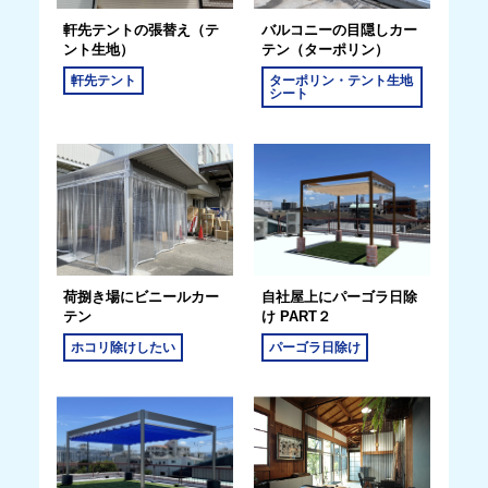
軒先テントの張替え（テ
バルコニーの目隠しカー
ント生地）
テン（ターポリン）
軒先テント
ターポリン・テント生地
シート
荷捌き場にビニールカー
自社屋上にパーゴラ日除
テン
け PART２
ホコリ除けしたい
パーゴラ日除け