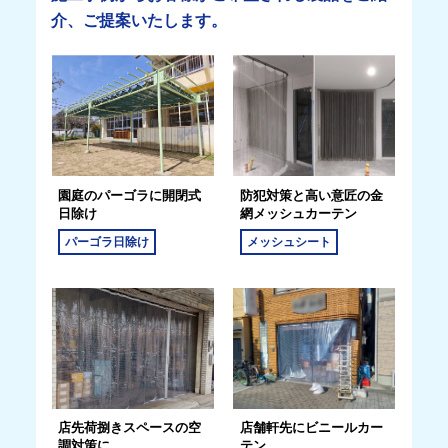
介、ご提案いたします。
園庭のパーゴラに開閉式
防犯対策と高い意匠の金
日除け
網メッシュカーテン
パーゴラ日除け
メッシュシート
店先荷捌きスペースの空
店舗軒先にビニールカー
調対策に
テン